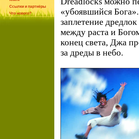
Dreadlocks можно п
Ссылки и партнёры
«убоявшийся Бога».
Что нового?
заплетение дредлок 
между раста и Богом
конец света, Джа п
за дреды в небо.