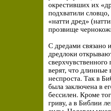
окрестивших их «др
подхватили словцо, 
«натти дред» (натти
прозвище чернокожи
С дредами связано и
дредлоки открывают
сверхчувственного 
верят, что длинные
неспроста. Так в Би
была заключена в ег
бессилен. Кроме то
гриву, а в Библии 