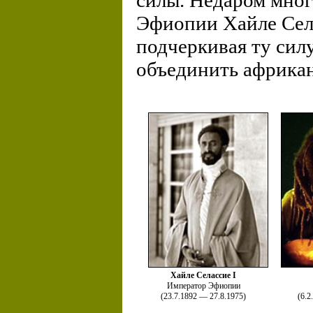
силы. Недаром мног
Эфиопии Хайле Села
подчеркивая ту сил
объединить африкан
Хайле Селассие I
Император Эфиопии
(23.7.1892 — 27.8.1975)
(6.2