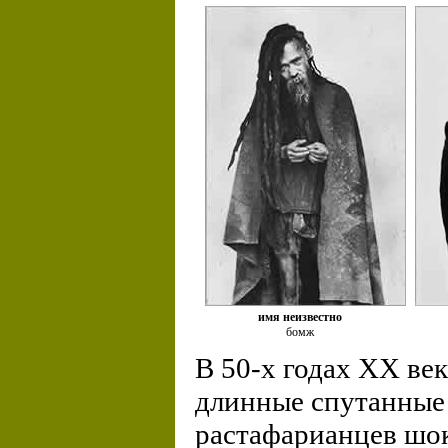
имя неизвестно
бомж
В 50-х годах XX ве
длинные спутанные
растафарианцев шо