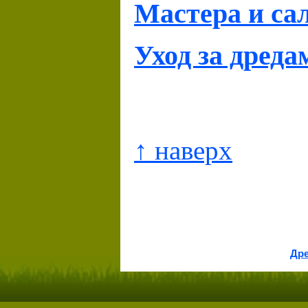
Мастера и са
Уход за дреда
↑ наверх
Др