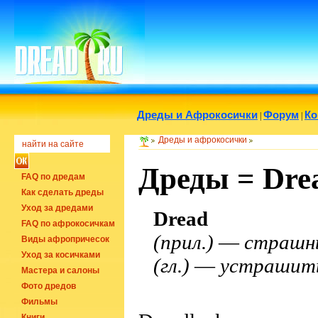
Дреды и Афрокосички
Форум
Ко
|
|
Дреды и афрокосички
Дреды = Drea
FAQ по дредам
Как сделать дреды
Уход за дредами
Dread
FAQ по афрокосичкам
(прил.)
—
страшн
Виды афропричесок
Уход за косичками
(гл.)
—
устрашить
Мастера и салоны
Фото дредов
Фильмы
Книги