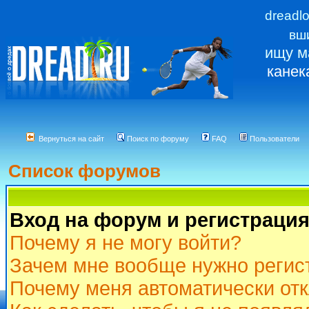
dreadl
вш
ищу м
канек
Вернуться на сайт
Поиск по форуму
FAQ
Пользователи
Список форумов
Вход на форум и регистраци
Почему я не могу войти?
Зачем мне вообще нужно регис
Почему меня автоматически от