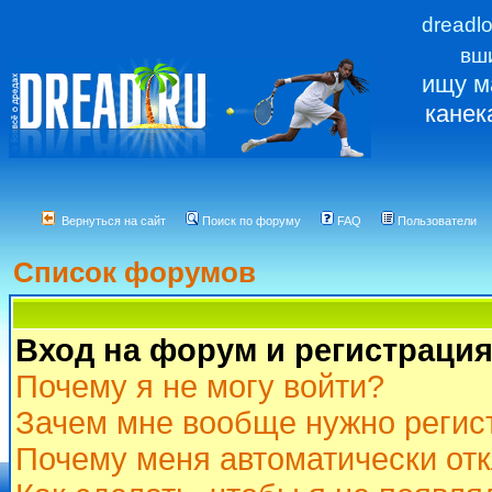
dreadl
вш
ищу м
канек
Вернуться на сайт
Поиск по форуму
FAQ
Пользователи
Список форумов
Вход на форум и регистраци
Почему я не могу войти?
Зачем мне вообще нужно регис
Почему меня автоматически от