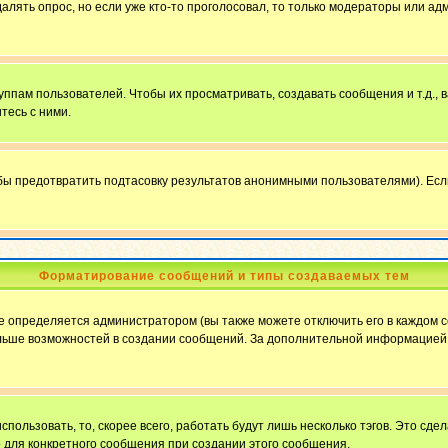
далять опрос, но если уже кто-то проголосовал, то только модераторы или ад
пам пользователей. Чтобы их просматривать, создавать сообщения и т.д.,
тесь с ними.
бы предотвратить подтасовку результатов анонимными пользователями). Если в
Форматирование сообщений и типы создаваемых тем
определяется администратором (вы также можете отключить его в каждом с
ю больше возможностей в создании сообщений. За дополнительной информацие
пользовать, то, скорее всего, работать будут лишь несколько тэгов. Это сде
о для конкретного сообщения при создании этого сообщения.