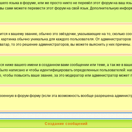
ашего языка в форуме, или же просто никто не перевёл этот форум на ваш яз
о вы сами можете перевести этот форум на свой язык. Дополнительную инфор
ится к вашему званию, обычно это звёздочки, указывающие на то, сколько со
картинка обычно уникальна для каждого пользователя. От администраторов за
ватар, то это решение администраторов, вы можете выяснить у них причины.
я ниже вашего имени в созданном вами сообщении или теме, а так же в ваше
й было написано и чтобы идентифицировать определенных пользователей: н
, чтобы повысить ваше звание, за это модератор или администратор может 
троенную в форум форму (если эта возможность вообще разрешена администр
Создание сообщений