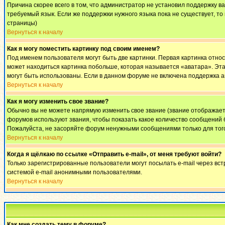
Причина скорее всего в том, что администратор не установил поддержку в
требуемый язык. Если же поддержки нужного языка пока не существует, т
страницы)
Вернуться к началу
Как я могу поместить картинку под своим именем?
Под именем пользователя могут быть две картинки. Первая картинка относ
может находиться картинка побольше, которая называется «аватара». Эта 
могут быть использованы. Если в данном форуме не включена поддержка а
Вернуться к началу
Как я могу изменить свое звание?
Обычно вы не можете напрямую изменить свое звание (звание отображаетс
форумов используют звания, чтобы показать какое количество сообщени
Пожалуйста, не засоряйте форум ненужными сообщениями только для того
Вернуться к началу
Когда я щёлкаю по ссылке «Отправить e-mail», от меня требуют войти?
Только зарегистрированные пользователи могут посылать e-mail через вс
системой e-mail анонимными пользователями.
Вернуться к началу
Как мне создать тему в форуме?