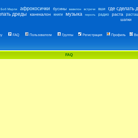
афрокосички
где сделать 
бусины
вши
Боб Марли
вавилон
встречи
елать дреды
музыка
канекалон
раста
книги
радио
раста
перхоть
шапки
му
FAQ
Пользователи
Группы
Регистрация
Профиль
Во
FAQ