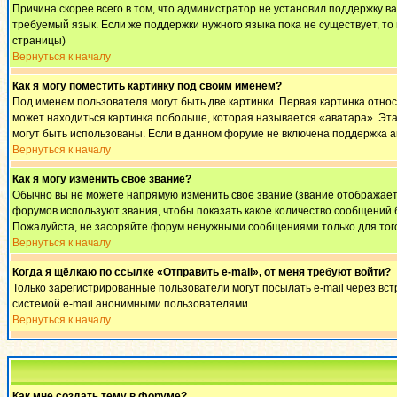
Причина скорее всего в том, что администратор не установил поддержку в
требуемый язык. Если же поддержки нужного языка пока не существует, т
страницы)
Вернуться к началу
Как я могу поместить картинку под своим именем?
Под именем пользователя могут быть две картинки. Первая картинка относ
может находиться картинка побольше, которая называется «аватара». Эта 
могут быть использованы. Если в данном форуме не включена поддержка а
Вернуться к началу
Как я могу изменить свое звание?
Обычно вы не можете напрямую изменить свое звание (звание отображаетс
форумов используют звания, чтобы показать какое количество сообщени
Пожалуйста, не засоряйте форум ненужными сообщениями только для того
Вернуться к началу
Когда я щёлкаю по ссылке «Отправить e-mail», от меня требуют войти?
Только зарегистрированные пользователи могут посылать e-mail через вс
системой e-mail анонимными пользователями.
Вернуться к началу
Как мне создать тему в форуме?