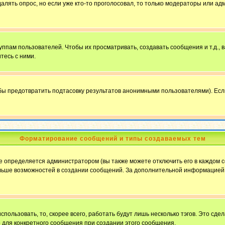
далять опрос, но если уже кто-то проголосовал, то только модераторы или ад
пам пользователей. Чтобы их просматривать, создавать сообщения и т.д.,
тесь с ними.
бы предотвратить подтасовку результатов анонимными пользователями). Если в
Форматирование сообщений и типы создаваемых тем
определяется администратором (вы также можете отключить его в каждом с
ю больше возможностей в создании сообщений. За дополнительной информацие
пользовать, то, скорее всего, работать будут лишь несколько тэгов. Это сде
о для конкретного сообщения при создании этого сообщения.