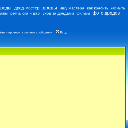
дреды
дреды
дред-мастер
ищу мастера
как красить
как мыть
фото дредов
регги, ска и даб
уход за дредами
шопы
фильмы
йти и проверить личные сообщения
Вход