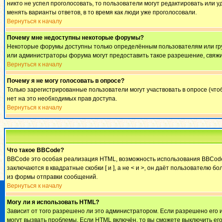
никто не успел проголосовать, то пользователи могут редактировать или у
менять варианты ответов, в то время как люди уже проголосовали.
Вернуться к началу
Почему мне недоступны некоторые форумы?
Некоторые форумы доступны только определённым пользователям или груп
или администраторы форума могут предоставить такое разрешение, свяжи
Вернуться к началу
Почему я не могу голосовать в опросе?
Только зарегистрированные пользователи могут участвовать в опросе (что
нет на это необходимых прав доступа.
Вернуться к началу
Что такое BBCode?
BBCode это особая реализация HTML, возможность использования BBCode 
заключаются в квадратные скобки [ и ], а не < и >, он даёт пользовател
из формы отправки сообщений.
Вернуться к началу
Могу ли я использовать HTML?
Зависит от того разрешено ли это администратором. Если разрешено его ис
могут вызвать проблемы. Если HTML включён, то вы сможете выключить ег