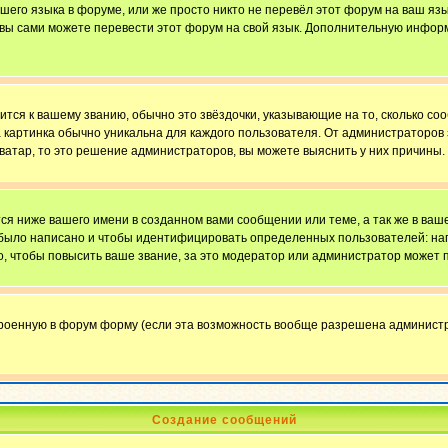
ашего языка в форуме, или же просто никто не перевёл этот форум на ваш яз
о вы сами можете перевести этот форум на свой язык. Дополнительную инфор
ится к вашему званию, обычно это звёздочки, указывающие на то, сколько со
картинка обычно уникальна для каждого пользователя. От администраторов за
ватар, то это решение администраторов, вы можете выяснить у них причины.
я ниже вашего имени в созданном вами сообщении или теме, а так же в ваше
й было написано и чтобы идентифицировать определенных пользователей: н
, чтобы повысить ваше звание, за это модератор или администратор может 
троенную в форум форму (если эта возможность вообще разрешена администр
Создание сообщений