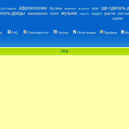
афрокосички
где сделать 
бусины
вши
Боб Марли
вавилон
встречи
елать дреды
музыка
канекалон
раста
книги
радио
раста
перхоть
шапки
му
FAQ
Пользователи
Группы
Регистрация
Профиль
Во
FAQ