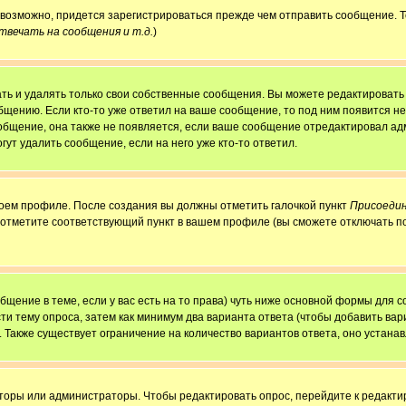
, возможно, придется зарегистрироваться прежде чем отправить сообщение. 
вечать на сообщения и т.д.
)
ь и удалять только свои собственные сообщения. Вы можете редактировать 
бщению. Если кто-то уже ответил на ваше сообщение, то под ним появится н
ообщение, она также не появляется, если ваше сообщение отредактировал ад
гут удалить сообщение, если на него уже кто-то ответил.
своем профиле. После создания вы должны отметить галочкой пункт
Присоедин
 отметите соответствующий пункт в вашем профиле (вы сможете отключать п
ообщение в теме, если у вас есть на то права) чуть ниже основной формы для
сти тему опроса, затем как минимум два варианта ответа (чтобы добавить вар
. Также существует ограничение на количество вариантов ответа, оно устан
аторы или администраторы. Чтобы редактировать опрос, перейдите к редактир