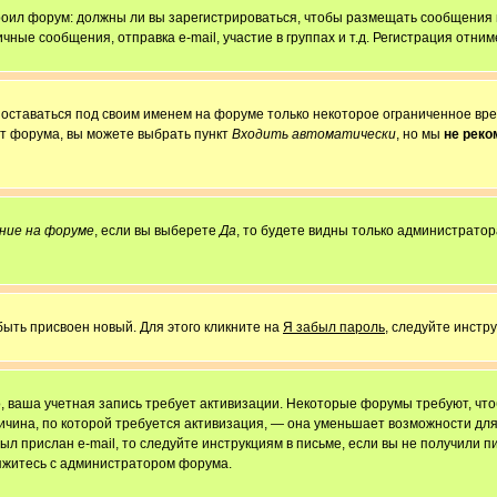
строил форум: должны ли вы зарегистрироваться, чтобы размещать сообщения
е сообщения, отправка e-mail, участие в группах и т.д. Регистрация отниме
 оставаться под своим именем на форуме только некоторое ограниченное врем
от форума, вы можете выбрать пункт
Входить автоматически
, но мы
не рек
ние на форуме
, если вы выберете
Да
, то будете видны только администратор
быть присвоен новый. Для этого кликните на
Я забыл пароль
, следуйте инстр
но, ваша учетная запись требует активизации. Некоторые форумы требуют, ч
причина, по которой требуется активизация, — она уменьшает возможности д
ыл прислан e-mail, то следуйте инструкциям в письме, если вы не получили пи
свяжитесь с администратором форума.