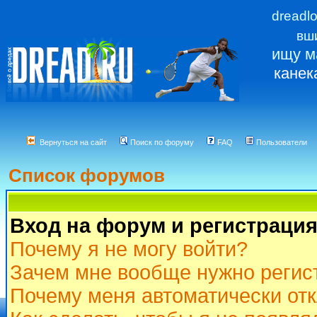
dreadl
вш
ищу м
канек
Вернуться на сайт
Поиск по форуму
FAQ
Пользователи
Список форумов
Вход на форум и регистраци
Почему я не могу войти?
Зачем мне вообще нужно регис
Почему меня автоматически от