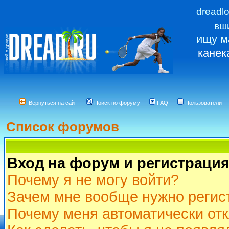
dreadl
вш
ищу м
канек
Вернуться на сайт
Поиск по форуму
FAQ
Пользователи
Список форумов
Вход на форум и регистраци
Почему я не могу войти?
Зачем мне вообще нужно регис
Почему меня автоматически от