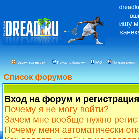
dreadl
вш
ищу м
канек
Вернуться на сайт
Поиск по форуму
FAQ
Пользователи
Список форумов
Вход на форум и регистраци
Почему я не могу войти?
Зачем мне вообще нужно регис
Почему меня автоматически от