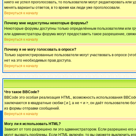
никто не успел проголосовать, то пользователи могут редактировать или у
менять варианты ответов, в то время как люди уже проголосовали.
Вернуться к началу
Почему мне недоступны некоторые форумы?
Некоторые форумы доступны только определённым пользователям или груп
или администраторы форума могут предоставить такое разрешение, свяжи
Вернуться к началу
Почему я не могу голосовать в опросе?
Только зарегистрированные пользователи могут участвовать в опросе (что
нет на это необходимых прав доступа.
Вернуться к началу
Что такое BBCode?
BBCode это особая реализация HTML, возможность использования BBCode 
заключаются в квадратные скобки [ и ], а не < и >, он даёт пользовател
из формы отправки сообщений.
Вернуться к началу
Могу ли я использовать HTML?
Зависит от того разрешено ли это администратором. Если разрешено его ис
могут вызвать проблемы. Если HTML включён, то вы сможете выключить ег