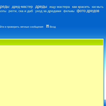
дреды
дреды
дред-мастер
ищу мастера
как красить
как мыть
фото дредов
регги, ска и даб
уход за дредами
шопы
фильмы
йти и проверить личные сообщения
Вход