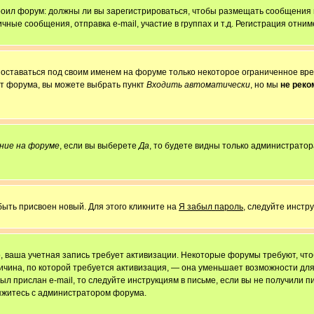
строил форум: должны ли вы зарегистрироваться, чтобы размещать сообщения
е сообщения, отправка e-mail, участие в группах и т.д. Регистрация отниме
 оставаться под своим именем на форуме только некоторое ограниченное врем
от форума, вы можете выбрать пункт
Входить автоматически
, но мы
не рек
ние на форуме
, если вы выберете
Да
, то будете видны только администратор
быть присвоен новый. Для этого кликните на
Я забыл пароль
, следуйте инстр
но, ваша учетная запись требует активизации. Некоторые форумы требуют, ч
причина, по которой требуется активизация, — она уменьшает возможности д
ыл прислан e-mail, то следуйте инструкциям в письме, если вы не получили пи
свяжитесь с администратором форума.