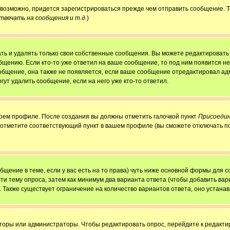
, возможно, придется зарегистрироваться прежде чем отправить сообщение. 
вечать на сообщения и т.д.
)
ь и удалять только свои собственные сообщения. Вы можете редактировать 
бщению. Если кто-то уже ответил на ваше сообщение, то под ним появится н
ообщение, она также не появляется, если ваше сообщение отредактировал ад
гут удалить сообщение, если на него уже кто-то ответил.
своем профиле. После создания вы должны отметить галочкой пункт
Присоедин
 отметите соответствующий пункт в вашем профиле (вы сможете отключать п
ообщение в теме, если у вас есть на то права) чуть ниже основной формы для
сти тему опроса, затем как минимум два варианта ответа (чтобы добавить вар
. Также существует ограничение на количество вариантов ответа, оно устан
аторы или администраторы. Чтобы редактировать опрос, перейдите к редактир