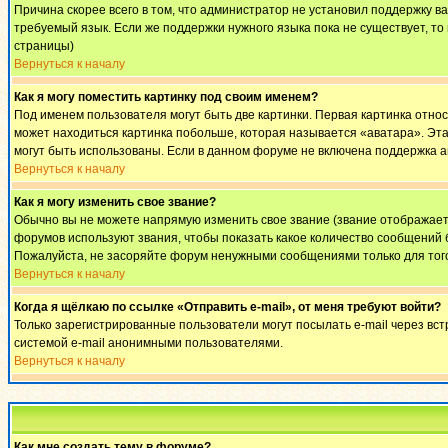
Причина скорее всего в том, что администратор не установил поддержку в
требуемый язык. Если же поддержки нужного языка пока не существует, т
страницы)
Вернуться к началу
Как я могу поместить картинку под своим именем?
Под именем пользователя могут быть две картинки. Первая картинка относ
может находиться картинка побольше, которая называется «аватара». Эта 
могут быть использованы. Если в данном форуме не включена поддержка а
Вернуться к началу
Как я могу изменить свое звание?
Обычно вы не можете напрямую изменить свое звание (звание отображаетс
форумов используют звания, чтобы показать какое количество сообщени
Пожалуйста, не засоряйте форум ненужными сообщениями только для того
Вернуться к началу
Когда я щёлкаю по ссылке «Отправить e-mail», от меня требуют войти?
Только зарегистрированные пользователи могут посылать e-mail через вс
системой e-mail анонимными пользователями.
Вернуться к началу
Как мне создать тему в форуме?