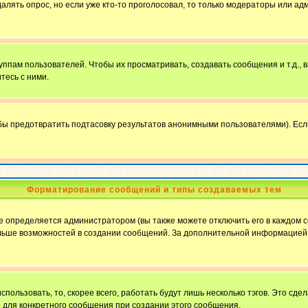
далять опрос, но если уже кто-то проголосовал, то только модераторы или ад
пам пользователей. Чтобы их просматривать, создавать сообщения и т.д.,
тесь с ними.
бы предотвратить подтасовку результатов анонимными пользователями). Если в
Форматирование сообщений и типы создаваемых тем
определяется администратором (вы также можете отключить его в каждом с
ю больше возможностей в создании сообщений. За дополнительной информацие
пользовать, то, скорее всего, работать будут лишь несколько тэгов. Это сде
о для конкретного сообщения при создании этого сообщения.