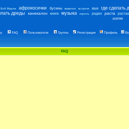
афрокосички
где сделать 
бусины
вши
Боб Марли
вавилон
встречи
елать дреды
музыка
канекалон
раста
книги
радио
раста
перхоть
шапки
му
FAQ
Пользователи
Группы
Регистрация
Профиль
Во
FAQ