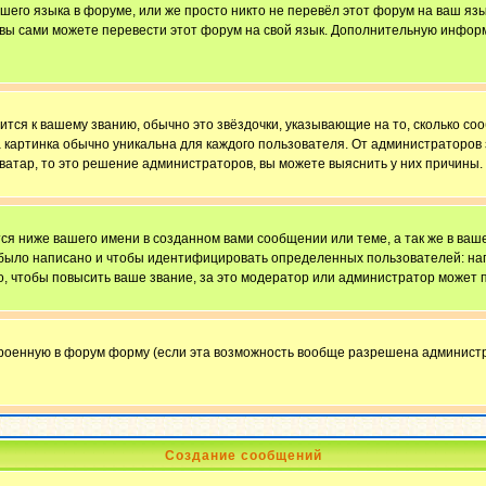
ашего языка в форуме, или же просто никто не перевёл этот форум на ваш яз
о вы сами можете перевести этот форум на свой язык. Дополнительную инфор
ится к вашему званию, обычно это звёздочки, указывающие на то, сколько со
картинка обычно уникальна для каждого пользователя. От администраторов за
ватар, то это решение администраторов, вы можете выяснить у них причины.
я ниже вашего имени в созданном вами сообщении или теме, а так же в ваше
й было написано и чтобы идентифицировать определенных пользователей: н
, чтобы повысить ваше звание, за это модератор или администратор может 
троенную в форум форму (если эта возможность вообще разрешена администр
Создание сообщений