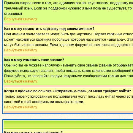
Причина скорее всего в том, что администратор не установил поддержку в
требуемый язык. Если же поддержки нужного языка пока не существует, т
страницы)
Вернуться к началу
Как я могу поместить картинку под своим именем?
Под именем пользователя могут быть две картинки. Первая картинка относ
может находиться картинка побольше, которая называется «аватара». Эта 
могут быть использованы. Если в данном форуме не включена поддержка а
Вернуться к началу
Как я могу изменить свое звание?
Обычно вы не можете напрямую изменить свое звание (звание отображаетс
форумов используют звания, чтобы показать какое количество сообщени
Пожалуйста, не засоряйте форум ненужными сообщениями только для того
Вернуться к началу
Когда я щёлкаю по ссылке «Отправить e-mail», от меня требуют войти?
Только зарегистрированные пользователи могут посылать e-mail через вс
системой e-mail анонимными пользователями.
Вернуться к началу
Как мне создать тему в форуме?