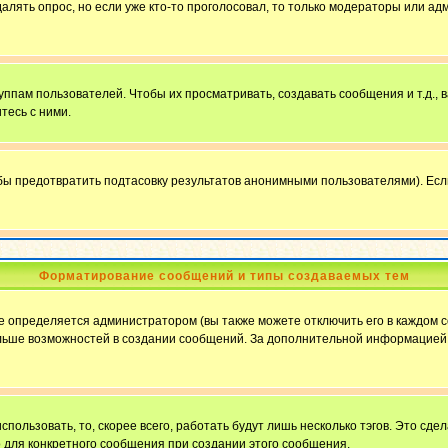
далять опрос, но если уже кто-то проголосовал, то только модераторы или ад
пам пользователей. Чтобы их просматривать, создавать сообщения и т.д.,
тесь с ними.
бы предотвратить подтасовку результатов анонимными пользователями). Если в
Форматирование сообщений и типы создаваемых тем
определяется администратором (вы также можете отключить его в каждом с
ю больше возможностей в создании сообщений. За дополнительной информацие
пользовать, то, скорее всего, работать будут лишь несколько тэгов. Это сде
о для конкретного сообщения при создании этого сообщения.