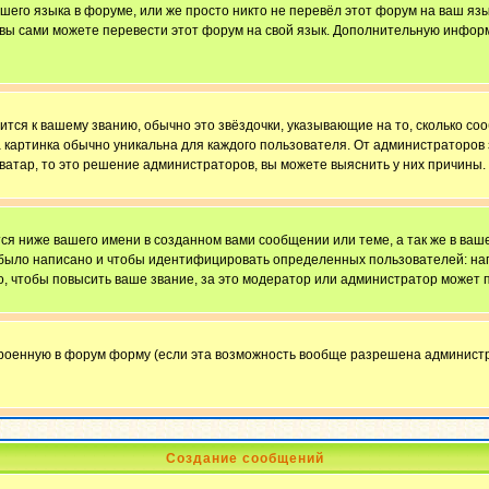
ашего языка в форуме, или же просто никто не перевёл этот форум на ваш яз
о вы сами можете перевести этот форум на свой язык. Дополнительную инфор
ится к вашему званию, обычно это звёздочки, указывающие на то, сколько со
картинка обычно уникальна для каждого пользователя. От администраторов за
ватар, то это решение администраторов, вы можете выяснить у них причины.
я ниже вашего имени в созданном вами сообщении или теме, а так же в ваше
й было написано и чтобы идентифицировать определенных пользователей: н
, чтобы повысить ваше звание, за это модератор или администратор может 
троенную в форум форму (если эта возможность вообще разрешена администр
Создание сообщений