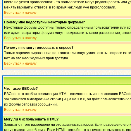
никто не успел проголосовать, то пользователи могут редактировать или у
менять варианты ответов, в то время как люди уже проголосовали.
Вернуться к началу
Почему мне недоступны некоторые форумы?
Некоторые форумы доступны только определённым пользователям или груп
или администраторы форума могут предоставить такое разрешение, свяжи
Вернуться к началу
Почему я не могу голосовать в опросе?
Только зарегистрированные пользователи могут участвовать в опросе (что
нет на это необходимых прав доступа.
Вернуться к началу
Что такое BBCode?
BBCode это особая реализация HTML, возможность использования BBCode 
заключаются в квадратные скобки [ и ], а не < и >, он даёт пользовател
из формы отправки сообщений.
Вернуться к началу
Могу ли я использовать HTML?
Зависит от того разрешено ли это администратором. Если разрешено его ис
могут вызвать проблемы. Если HTML включён, то вы сможете выключить ег