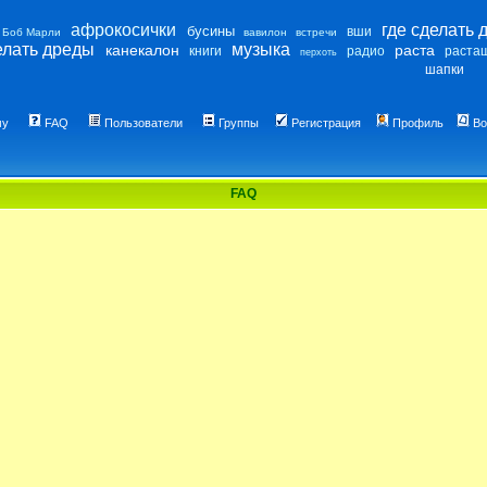
афрокосички
где сделать 
бусины
вши
Боб Марли
вавилон
встречи
елать дреды
музыка
канекалон
раста
книги
радио
раста
перхоть
шапки
му
FAQ
Пользователи
Группы
Регистрация
Профиль
Во
FAQ