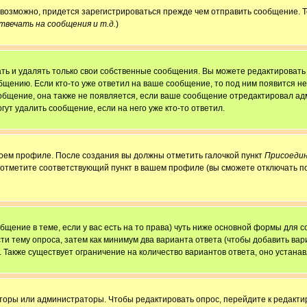
, возможно, придется зарегистрироваться прежде чем отправить сообщение. 
вечать на сообщения и т.д.
)
ь и удалять только свои собственные сообщения. Вы можете редактировать 
бщению. Если кто-то уже ответил на ваше сообщение, то под ним появится н
ообщение, она также не появляется, если ваше сообщение отредактировал ад
гут удалить сообщение, если на него уже кто-то ответил.
своем профиле. После создания вы должны отметить галочкой пункт
Присоедин
 отметите соответствующий пункт в вашем профиле (вы сможете отключать п
ообщение в теме, если у вас есть на то права) чуть ниже основной формы для
сти тему опроса, затем как минимум два варианта ответа (чтобы добавить вар
. Также существует ограничение на количество вариантов ответа, оно устан
аторы или администраторы. Чтобы редактировать опрос, перейдите к редактир