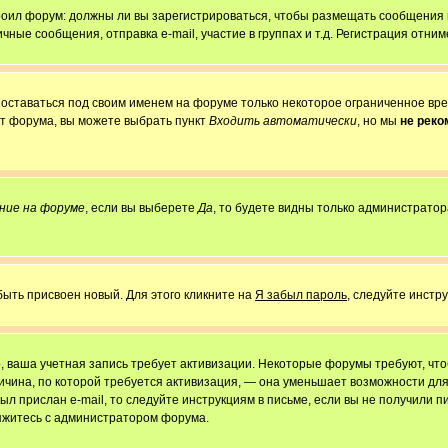
строил форум: должны ли вы зарегистрироваться, чтобы размещать сообщения
е сообщения, отправка e-mail, участие в группах и т.д. Регистрация отниме
 оставаться под своим именем на форуме только некоторое ограниченное врем
от форума, вы можете выбрать пункт
Входить автоматически
, но мы
не рек
ние на форуме
, если вы выберете
Да
, то будете видны только администратор
быть присвоен новый. Для этого кликните на
Я забыл пароль
, следуйте инстр
но, ваша учетная запись требует активизации. Некоторые форумы требуют, ч
причина, по которой требуется активизация, — она уменьшает возможности д
ыл прислан e-mail, то следуйте инструкциям в письме, если вы не получили пи
свяжитесь с администратором форума.