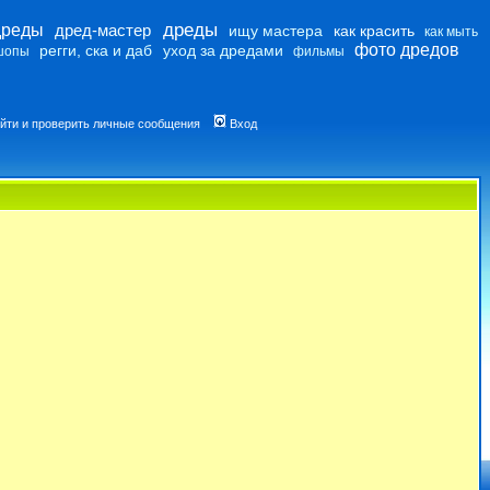
дреды
дреды
дред-мастер
ищу мастера
как красить
как мыть
фото дредов
регги, ска и даб
уход за дредами
шопы
фильмы
йти и проверить личные сообщения
Вход