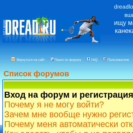
dreadl
вш
ищу м
канек
Вернуться на сайт
Поиск по форуму
FAQ
Пользователи
Список форумов
Вход на форум и регистраци
Почему я не могу войти?
Зачем мне вообще нужно регис
Почему меня автоматически от