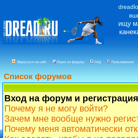
dreadl
вш
ищу м
канек
Вернуться на сайт
Поиск по форуму
FAQ
Пользователи
Список форумов
Вход на форум и регистраци
Почему я не могу войти?
Зачем мне вообще нужно регис
Почему меня автоматически от