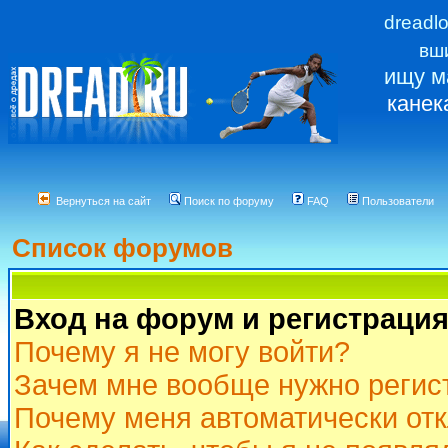
dreadl
вш
ищу м
канек
Вернуться на сайт
Поиск по форуму
FAQ
Пользователи
Список форумов
Вход на форум и регистраци
Почему я не могу войти?
Зачем мне вообще нужно регис
Почему меня автоматически от