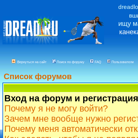
dreadl
вш
ищу м
канек
Вернуться на сайт
Поиск по форуму
FAQ
Пользователи
Список форумов
Вход на форум и регистраци
Почему я не могу войти?
Зачем мне вообще нужно регис
Почему меня автоматически от