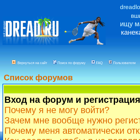
dreadl
вш
ищу м
канек
Вернуться на сайт
Поиск по форуму
FAQ
Пользователи
Список форумов
Вход на форум и регистраци
Почему я не могу войти?
Зачем мне вообще нужно регис
Почему меня автоматически от