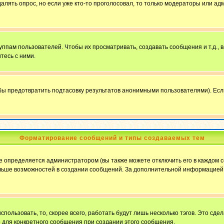
далять опрос, но если уже кто-то проголосовал, то только модераторы или ад
пам пользователей. Чтобы их просматривать, создавать сообщения и т.д.,
тесь с ними.
бы предотвратить подтасовку результатов анонимными пользователями). Если в
Форматирование сообщений и типы создаваемых тем
определяется администратором (вы также можете отключить его в каждом с
ю больше возможностей в создании сообщений. За дополнительной информацие
пользовать, то, скорее всего, работать будут лишь несколько тэгов. Это сде
о для конкретного сообщения при создании этого сообщения.