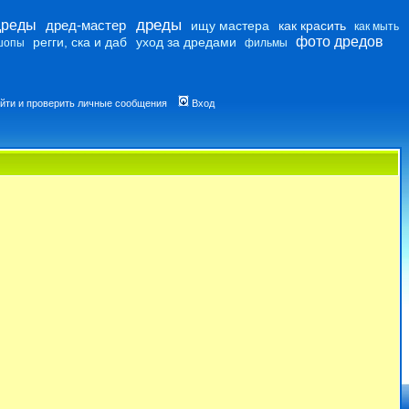
дреды
дреды
дред-мастер
ищу мастера
как красить
как мыть
фото дредов
регги, ска и даб
уход за дредами
шопы
фильмы
йти и проверить личные сообщения
Вход