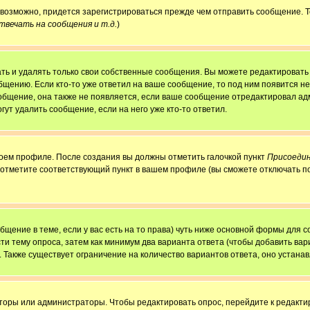
, возможно, придется зарегистрироваться прежде чем отправить сообщение. 
вечать на сообщения и т.д.
)
ь и удалять только свои собственные сообщения. Вы можете редактировать 
бщению. Если кто-то уже ответил на ваше сообщение, то под ним появится н
ообщение, она также не появляется, если ваше сообщение отредактировал ад
гут удалить сообщение, если на него уже кто-то ответил.
своем профиле. После создания вы должны отметить галочкой пункт
Присоедин
 отметите соответствующий пункт в вашем профиле (вы сможете отключать п
ообщение в теме, если у вас есть на то права) чуть ниже основной формы для
сти тему опроса, затем как минимум два варианта ответа (чтобы добавить вар
. Также существует ограничение на количество вариантов ответа, оно устан
аторы или администраторы. Чтобы редактировать опрос, перейдите к редактир