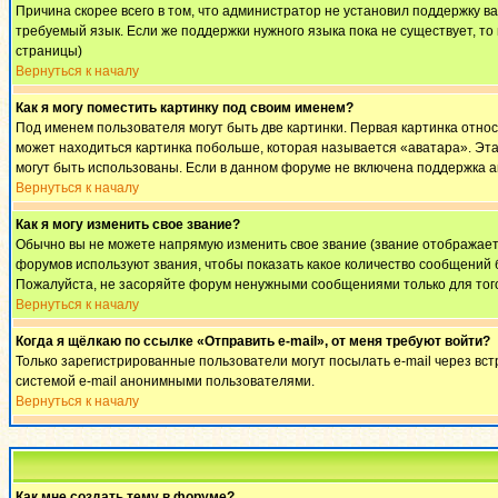
Причина скорее всего в том, что администратор не установил поддержку в
требуемый язык. Если же поддержки нужного языка пока не существует, т
страницы)
Вернуться к началу
Как я могу поместить картинку под своим именем?
Под именем пользователя могут быть две картинки. Первая картинка относ
может находиться картинка побольше, которая называется «аватара». Эта 
могут быть использованы. Если в данном форуме не включена поддержка а
Вернуться к началу
Как я могу изменить свое звание?
Обычно вы не можете напрямую изменить свое звание (звание отображаетс
форумов используют звания, чтобы показать какое количество сообщени
Пожалуйста, не засоряйте форум ненужными сообщениями только для того
Вернуться к началу
Когда я щёлкаю по ссылке «Отправить e-mail», от меня требуют войти?
Только зарегистрированные пользователи могут посылать e-mail через вс
системой e-mail анонимными пользователями.
Вернуться к началу
Как мне создать тему в форуме?