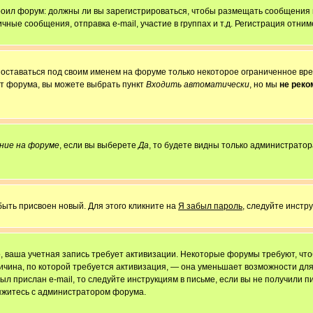
строил форум: должны ли вы зарегистрироваться, чтобы размещать сообщения
е сообщения, отправка e-mail, участие в группах и т.д. Регистрация отниме
 оставаться под своим именем на форуме только некоторое ограниченное врем
от форума, вы можете выбрать пункт
Входить автоматически
, но мы
не рек
ние на форуме
, если вы выберете
Да
, то будете видны только администратор
быть присвоен новый. Для этого кликните на
Я забыл пароль
, следуйте инстр
но, ваша учетная запись требует активизации. Некоторые форумы требуют, ч
причина, по которой требуется активизация, — она уменьшает возможности д
ыл прислан e-mail, то следуйте инструкциям в письме, если вы не получили пи
свяжитесь с администратором форума.