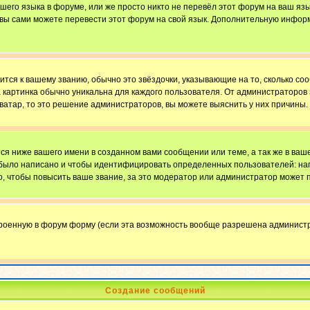
ашего языка в форуме, или же просто никто не перевёл этот форум на ваш яз
о вы сами можете перевести этот форум на свой язык. Дополнительную инфор
ится к вашему званию, обычно это звёздочки, указывающие на то, сколько со
картинка обычно уникальна для каждого пользователя. От администраторов за
ватар, то это решение администраторов, вы можете выяснить у них причины.
я ниже вашего имени в созданном вами сообщении или теме, а так же в ваше
й было написано и чтобы идентифицировать определенных пользователей: н
, чтобы повысить ваше звание, за это модератор или администратор может 
троенную в форум форму (если эта возможность вообще разрешена администр
Создание сообщений