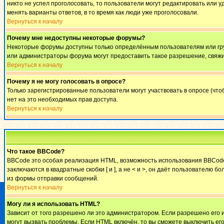
никто не успел проголосовать, то пользователи могут редактировать или у
менять варианты ответов, в то время как люди уже проголосовали.
Вернуться к началу
Почему мне недоступны некоторые форумы?
Некоторые форумы доступны только определённым пользователям или груп
или администраторы форума могут предоставить такое разрешение, свяжи
Вернуться к началу
Почему я не могу голосовать в опросе?
Только зарегистрированные пользователи могут участвовать в опросе (что
нет на это необходимых прав доступа.
Вернуться к началу
Что такое BBCode?
BBCode это особая реализация HTML, возможность использования BBCode 
заключаются в квадратные скобки [ и ], а не < и >, он даёт пользовател
из формы отправки сообщений.
Вернуться к началу
Могу ли я использовать HTML?
Зависит от того разрешено ли это администратором. Если разрешено его ис
могут вызвать проблемы. Если HTML включён, то вы сможете выключить ег