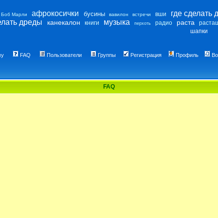
афрокосички
где сделать 
бусины
вши
Боб Марли
вавилон
встречи
елать дреды
музыка
канекалон
раста
книги
радио
раста
перхоть
шапки
му
FAQ
Пользователи
Группы
Регистрация
Профиль
Во
FAQ