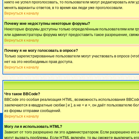
никто не успел проголосовать, то пользователи могут редактировать или у
менять варианты ответов, в то время как люди уже проголосовали.
Вернуться к началу
Почему мне недоступны некоторые форумы?
Некоторые форумы доступны только определённым пользователям или груп
или администраторы форума могут предоставить такое разрешение, свяжи
Вернуться к началу
Почему я не могу голосовать в опросе?
Только зарегистрированные пользователи могут участвовать в опросе (что
нет на это необходимых прав доступа.
Вернуться к началу
Что такое BBCode?
BBCode это особая реализация HTML, возможность использования BBCode 
заключаются в квадратные скобки [ и ], а не < и >, он даёт пользовател
из формы отправки сообщений.
Вернуться к началу
Могу ли я использовать HTML?
Зависит от того разрешено ли это администратором. Если разрешено его ис
могут вызвать проблемы. Если HTML включён, то вы сможете выключить ег