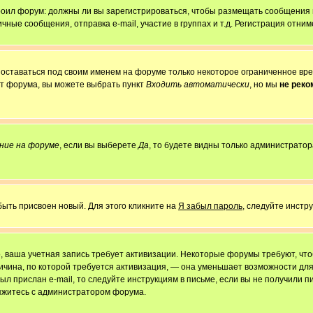
строил форум: должны ли вы зарегистрироваться, чтобы размещать сообщения
е сообщения, отправка e-mail, участие в группах и т.д. Регистрация отниме
 оставаться под своим именем на форуме только некоторое ограниченное врем
от форума, вы можете выбрать пункт
Входить автоматически
, но мы
не рек
ние на форуме
, если вы выберете
Да
, то будете видны только администратор
быть присвоен новый. Для этого кликните на
Я забыл пароль
, следуйте инстр
но, ваша учетная запись требует активизации. Некоторые форумы требуют, ч
причина, по которой требуется активизация, — она уменьшает возможности д
ыл прислан e-mail, то следуйте инструкциям в письме, если вы не получили пи
свяжитесь с администратором форума.