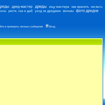
дреды
дреды
дред-мастер
ищу мастера
как красить
как мыть
фото дредов
регги, ска и даб
уход за дредами
шопы
фильмы
йти и проверить личные сообщения
Вход