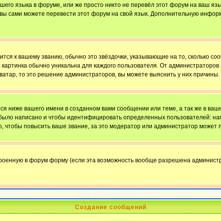
ашего языка в форуме, или же просто никто не перевёл этот форум на ваш яз
о вы сами можете перевести этот форум на свой язык. Дополнительную инфор
ится к вашему званию, обычно это звёздочки, указывающие на то, сколько со
картинка обычно уникальна для каждого пользователя. От администраторов за
ватар, то это решение администраторов, вы можете выяснить у них причины.
я ниже вашего имени в созданном вами сообщении или теме, а так же в ваше
й было написано и чтобы идентифицировать определенных пользователей: н
, чтобы повысить ваше звание, за это модератор или администратор может 
троенную в форум форму (если эта возможность вообще разрешена администр
Создание сообщений