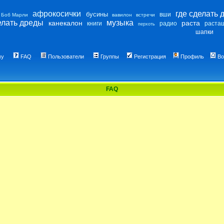
афрокосички
где сделать 
бусины
вши
Боб Марли
вавилон
встречи
елать дреды
музыка
канекалон
раста
книги
радио
раста
перхоть
шапки
му
FAQ
Пользователи
Группы
Регистрация
Профиль
Во
FAQ