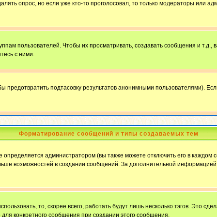
далять опрос, но если уже кто-то проголосовал, то только модераторы или ад
пам пользователей. Чтобы их просматривать, создавать сообщения и т.д.,
тесь с ними.
бы предотвратить подтасовку результатов анонимными пользователями). Если в
Форматирование сообщений и типы создаваемых тем
определяется администратором (вы также можете отключить его в каждом с
ю больше возможностей в создании сообщений. За дополнительной информацие
пользовать, то, скорее всего, работать будут лишь несколько тэгов. Это сде
о для конкретного сообщения при создании этого сообщения.