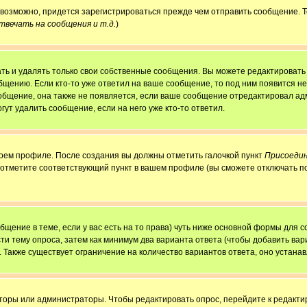
, возможно, придется зарегистрироваться прежде чем отправить сообщение. 
вечать на сообщения и т.д.
)
ь и удалять только свои собственные сообщения. Вы можете редактировать 
бщению. Если кто-то уже ответил на ваше сообщение, то под ним появится н
ообщение, она также не появляется, если ваше сообщение отредактировал ад
гут удалить сообщение, если на него уже кто-то ответил.
своем профиле. После создания вы должны отметить галочкой пункт
Присоедин
 отметите соответствующий пункт в вашем профиле (вы сможете отключать п
ообщение в теме, если у вас есть на то права) чуть ниже основной формы для
сти тему опроса, затем как минимум два варианта ответа (чтобы добавить вар
. Также существует ограничение на количество вариантов ответа, оно устан
аторы или администраторы. Чтобы редактировать опрос, перейдите к редактир