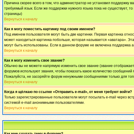
Причина скорее всего в том, что администратор не установил поддержку в
требуемый язык. Если же поддержки нужного языка пока не существует, т
страницы)
Вернуться к началу
Как я могу поместить картинку под своим именем?
Под именем пользователя могут быть две картинки. Первая картинка относ
может находиться картинка побольше, которая называется «аватара». Эта 
могут быть использованы. Если в данном форуме не включена поддержка а
Вернуться к началу
Как я могу изменить свое звание?
Обычно вы не можете напрямую изменить свое звание (звание отображаетс
форумов используют звания, чтобы показать какое количество сообщени
Пожалуйста, не засоряйте форум ненужными сообщениями только для того
Вернуться к началу
Когда я щёлкаю по ссылке «Отправить e-mail», от меня требуют войти?
Только зарегистрированные пользователи могут посылать e-mail через вс
системой e-mail анонимными пользователями.
Вернуться к началу
Как мне создать тему в форуме?