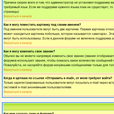
Причина скорее всего в том, что администратор не установил поддержку в
требуемый язык. Если же поддержки нужного языка пока не существует, т
страницы)
Вернуться к началу
Как я могу поместить картинку под своим именем?
Под именем пользователя могут быть две картинки. Первая картинка относ
может находиться картинка побольше, которая называется «аватара». Эта 
могут быть использованы. Если в данном форуме не включена поддержка а
Вернуться к началу
Как я могу изменить свое звание?
Обычно вы не можете напрямую изменить свое звание (звание отображаетс
форумов используют звания, чтобы показать какое количество сообщени
Пожалуйста, не засоряйте форум ненужными сообщениями только для того
Вернуться к началу
Когда я щёлкаю по ссылке «Отправить e-mail», от меня требуют войти?
Только зарегистрированные пользователи могут посылать e-mail через вс
системой e-mail анонимными пользователями.
Вернуться к началу
Как мне создать тему в форуме?