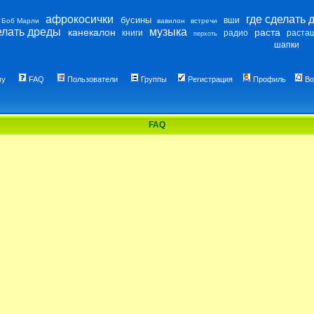
афрокосички
где сделать 
бусины
вши
Боб Марли
вавилон
встречи
елать дреды
музыка
канекалон
раста
книги
радио
раста
перхоть
шапки
му
FAQ
Пользователи
Группы
Регистрация
Профиль
Во
FAQ