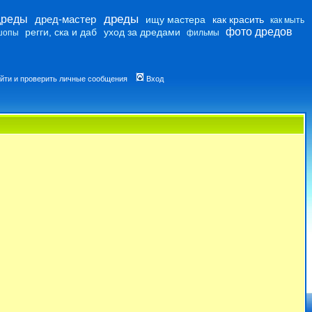
дреды
дреды
дред-мастер
ищу мастера
как красить
как мыть
фото дредов
регги, ска и даб
уход за дредами
шопы
фильмы
йти и проверить личные сообщения
Вход