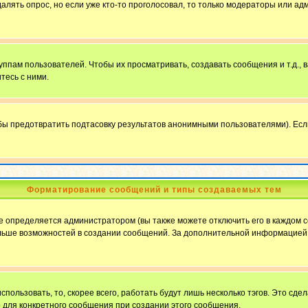
далять опрос, но если уже кто-то проголосовал, то только модераторы или ад
пам пользователей. Чтобы их просматривать, создавать сообщения и т.д.,
тесь с ними.
бы предотвратить подтасовку результатов анонимными пользователями). Если в
Форматирование сообщений и типы создаваемых тем
определяется администратором (вы также можете отключить его в каждом с
ю больше возможностей в создании сообщений. За дополнительной информацие
пользовать, то, скорее всего, работать будут лишь несколько тэгов. Это сде
о для конкретного сообщения при создании этого сообщения.