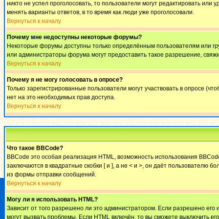
никто не успел проголосовать, то пользователи могут редактировать или у
менять варианты ответов, в то время как люди уже проголосовали.
Вернуться к началу
Почему мне недоступны некоторые форумы?
Некоторые форумы доступны только определённым пользователям или груп
или администраторы форума могут предоставить такое разрешение, свяжи
Вернуться к началу
Почему я не могу голосовать в опросе?
Только зарегистрированные пользователи могут участвовать в опросе (что
нет на это необходимых прав доступа.
Вернуться к началу
Что такое BBCode?
BBCode это особая реализация HTML, возможность использования BBCode 
заключаются в квадратные скобки [ и ], а не < и >, он даёт пользовател
из формы отправки сообщений.
Вернуться к началу
Могу ли я использовать HTML?
Зависит от того разрешено ли это администратором. Если разрешено его ис
могут вызвать проблемы. Если HTML включён, то вы сможете выключить ег