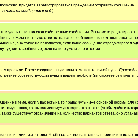
, возможно, придется зарегистрироваться прежде чем отправить сообщение. 
вечать на сообщения и т.д.
)
ь и удалять только свои собственные сообщения. Вы можете редактировать 
бщению. Если кто-то уже ответил на ваше сообщение, то под ним появится н
ообщение, она также не появляется, если ваше сообщение отредактировал ад
гут удалить сообщение, если на него уже кто-то ответил.
своем профиле. После создания вы должны отметить галочкой пункт
Присоедин
 отметите соответствующий пункт в вашем профиле (вы сможете отключать п
ообщение в теме, если у вас есть на то права) чуть ниже основной формы для
сти тему опроса, затем как минимум два варианта ответа (чтобы добавить вар
. Также существует ограничение на количество вариантов ответа, оно устан
аторы или администраторы. Чтобы редактировать опрос, перейдите к редактир