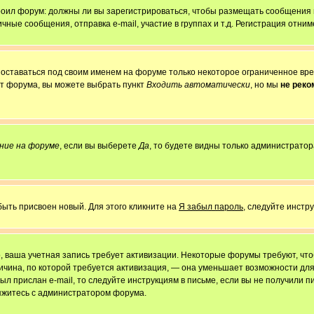
строил форум: должны ли вы зарегистрироваться, чтобы размещать сообщения
е сообщения, отправка e-mail, участие в группах и т.д. Регистрация отниме
 оставаться под своим именем на форуме только некоторое ограниченное врем
от форума, вы можете выбрать пункт
Входить автоматически
, но мы
не рек
ние на форуме
, если вы выберете
Да
, то будете видны только администратор
быть присвоен новый. Для этого кликните на
Я забыл пароль
, следуйте инстр
но, ваша учетная запись требует активизации. Некоторые форумы требуют, ч
причина, по которой требуется активизация, — она уменьшает возможности д
ыл прислан e-mail, то следуйте инструкциям в письме, если вы не получили пи
свяжитесь с администратором форума.