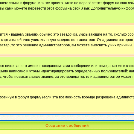
ашего языка в форуме, или же просто никто не перевёл этот форум на ваш яз
о вы сами можете перевести этот форум на свой язык. Дополнительную инфор
ится к вашему званию, обычно это звёздочки, указывающие на то, сколько со
картинка обычно уникальна для каждого пользователя. От администраторов за
ватар, то это решение администраторов, вы можете выяснить у них причины.
я ниже вашего имени в созданном вами сообщении или теме, а так же в ваше
й было написано и чтобы идентифицировать определенных пользователей: н
, чтобы повысить ваше звание, за это модератор или администратор может 
троенную в форум форму (если эта возможность вообще разрешена администр
Создание сообщений