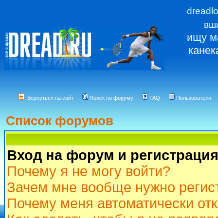
dreadl
вш
ищу м
канек
Вернуться на сайт
Поиск по форуму
FAQ
Пользователи
Список форумов
Вход на форум и регистраци
Почему я не могу войти?
Зачем мне вообще нужно регис
Почему меня автоматически от