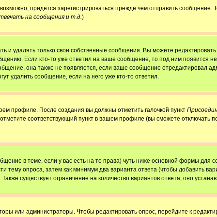
, возможно, придется зарегистрироваться прежде чем отправить сообщение. 
вечать на сообщения и т.д.
)
ь и удалять только свои собственные сообщения. Вы можете редактировать 
бщению. Если кто-то уже ответил на ваше сообщение, то под ним появится н
ообщение, она также не появляется, если ваше сообщение отредактировал ад
гут удалить сообщение, если на него уже кто-то ответил.
своем профиле. После создания вы должны отметить галочкой пункт
Присоедин
 отметите соответствующий пункт в вашем профиле (вы сможете отключать п
ообщение в теме, если у вас есть на то права) чуть ниже основной формы для
сти тему опроса, затем как минимум два варианта ответа (чтобы добавить вар
. Также существует ограничение на количество вариантов ответа, оно устан
аторы или администраторы. Чтобы редактировать опрос, перейдите к редактир