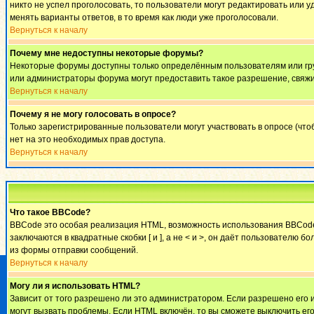
никто не успел проголосовать, то пользователи могут редактировать или у
менять варианты ответов, в то время как люди уже проголосовали.
Вернуться к началу
Почему мне недоступны некоторые форумы?
Некоторые форумы доступны только определённым пользователям или груп
или администраторы форума могут предоставить такое разрешение, свяжи
Вернуться к началу
Почему я не могу голосовать в опросе?
Только зарегистрированные пользователи могут участвовать в опросе (что
нет на это необходимых прав доступа.
Вернуться к началу
Что такое BBCode?
BBCode это особая реализация HTML, возможность использования BBCode 
заключаются в квадратные скобки [ и ], а не < и >, он даёт пользовател
из формы отправки сообщений.
Вернуться к началу
Могу ли я использовать HTML?
Зависит от того разрешено ли это администратором. Если разрешено его ис
могут вызвать проблемы. Если HTML включён, то вы сможете выключить ег