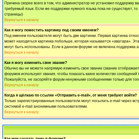
Причина скорее всего в том, что администратор не установил поддержку в
требуемый язык. Если же поддержки нужного языка пока не существует, т
страницы)
Вернуться к началу
Как я могу поместить картинку под своим именем?
Под именем пользователя могут быть две картинки. Первая картинка относ
может находиться картинка побольше, которая называется «аватара». Эта 
могут быть использованы. Если в данном форуме не включена поддержка а
Вернуться к началу
Как я могу изменить свое звание?
Обычно вы не можете напрямую изменить свое звание (звание отображаетс
форумов используют звания, чтобы показать какое количество сообщени
Пожалуйста, не засоряйте форум ненужными сообщениями только для того
Вернуться к началу
Когда я щёлкаю по ссылке «Отправить e-mail», от меня требуют войти?
Только зарегистрированные пользователи могут посылать e-mail через вс
системой e-mail анонимными пользователями.
Вернуться к началу
Как мне создать тему в форуме?