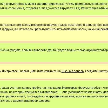
строил форум: должны ли вы зарегистрироваться, чтобы размещать сообщения
е сообщения, отправка e-mail, участие в группах и т.д. Регистрация отниме
 оставаться под своим именем на форуме только некоторое ограниченное врем
от форума, вы можете выбрать пункт
Входить автоматически
, но мы
не рек
ние на форуме
, если вы выберете
Да
, то будете видны только администратор
быть присвоен новый. Для этого кликните на
Я забыл пароль
, следуйте инстр
но, ваша учетная запись требует активизации. Некоторые форумы требуют, ч
причина, по которой требуется активизация, — она уменьшает возможности д
ыл прислан e-mail, то следуйте инструкциям в письме, если вы не получили пи
свяжитесь с администратором форума.