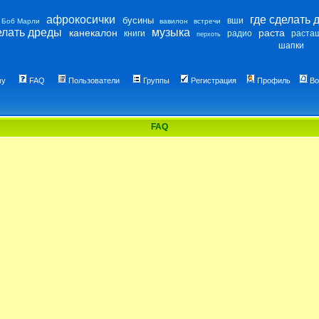
афрокосички
где сделать 
бусины
вши
Боб Марли
вавилон
встречи
елать дреды
музыка
канекалон
раста
книги
радио
раста
перхоть
шапки
му
FAQ
Пользователи
Группы
Регистрация
Профиль
Во
FAQ