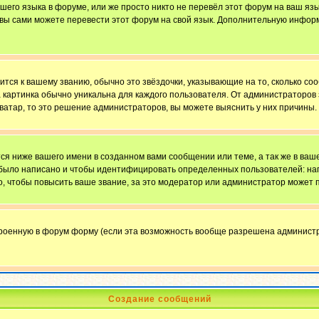
ашего языка в форуме, или же просто никто не перевёл этот форум на ваш яз
о вы сами можете перевести этот форум на свой язык. Дополнительную инфор
ится к вашему званию, обычно это звёздочки, указывающие на то, сколько со
картинка обычно уникальна для каждого пользователя. От администраторов за
ватар, то это решение администраторов, вы можете выяснить у них причины.
я ниже вашего имени в созданном вами сообщении или теме, а так же в ваше
й было написано и чтобы идентифицировать определенных пользователей: н
, чтобы повысить ваше звание, за это модератор или администратор может 
троенную в форум форму (если эта возможность вообще разрешена администр
Создание сообщений