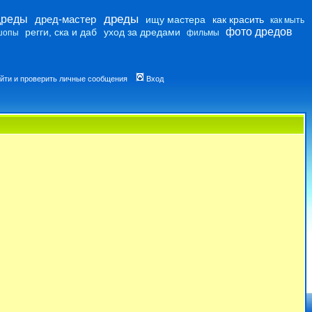
дреды
дреды
дред-мастер
ищу мастера
как красить
как мыть
фото дредов
регги, ска и даб
уход за дредами
шопы
фильмы
йти и проверить личные сообщения
Вход