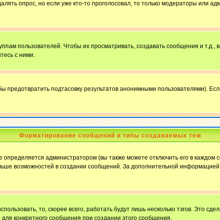
далять опрос, но если уже кто-то проголосовал, то только модераторы или ад
пам пользователей. Чтобы их просматривать, создавать сообщения и т.д.,
тесь с ними.
бы предотвратить подтасовку результатов анонимными пользователями). Если в
Форматирование сообщений и типы создаваемых тем
определяется администратором (вы также можете отключить его в каждом с
ю больше возможностей в создании сообщений. За дополнительной информацие
пользовать, то, скорее всего, работать будут лишь несколько тэгов. Это сде
о для конкретного сообщения при создании этого сообщения.