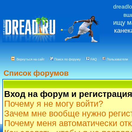
dreadl
вш
ищу м
канек
Вернуться на сайт
Поиск по форуму
FAQ
Пользователи
Список форумов
Вход на форум и регистраци
Почему я не могу войти?
Зачем мне вообще нужно регис
Почему меня автоматически от