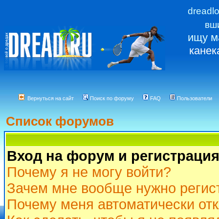
dreadl
вш
ищу м
канек
Вернуться на сайт
Поиск по форуму
FAQ
Пользователи
Список форумов
Вход на форум и регистраци
Почему я не могу войти?
Зачем мне вообще нужно регис
Почему меня автоматически от