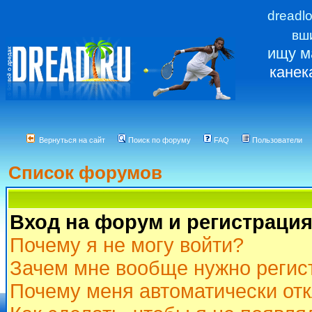
dreadl
вш
ищу м
канек
Вернуться на сайт
Поиск по форуму
FAQ
Пользователи
Список форумов
Вход на форум и регистраци
Почему я не могу войти?
Зачем мне вообще нужно регис
Почему меня автоматически от