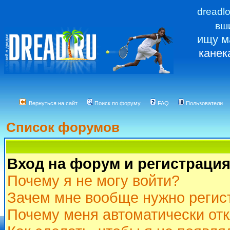
dreadl
вш
ищу м
канек
Вернуться на сайт
Поиск по форуму
FAQ
Пользователи
Список форумов
Вход на форум и регистраци
Почему я не могу войти?
Зачем мне вообще нужно регис
Почему меня автоматически от