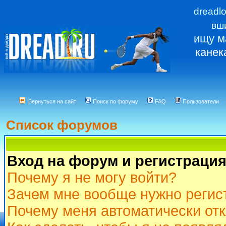
dreadl
вш
ищу м
канек
Вернуться на сайт
Поиск по форуму
FAQ
Пользователи
Список форумов
Вход на форум и регистраци
Почему я не могу войти?
Зачем мне вообще нужно регис
Почему меня автоматически от