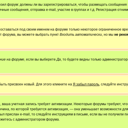
строил форум: должны ли вы зарегистрироваться, чтобы размещать сообщения
е сообщения, отправка e-mail, участие в группах и т.д. Регистрация отниме
 оставаться под своим именем на форуме только некоторое ограниченное врем
от форума, вы можете выбрать пункт
Входить автоматически
, но мы
не рек
ние на форуме
, если вы выберете
Да
, то будете видны только администратор
быть присвоен новый. Для этого кликните на
Я забыл пароль
, следуйте инстр
но, ваша учетная запись требует активизации. Некоторые форумы требуют, ч
причина, по которой требуется активизация, — она уменьшает возможности д
ыл прислан e-mail, то следуйте инструкциям в письме, если вы не получили пи
свяжитесь с администратором форума.