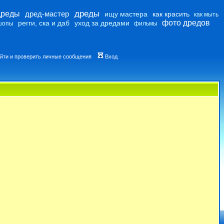
дреды
дреды
дред-мастер
ищу мастера
как красить
как мыть
фото дредов
регги, ска и даб
уход за дредами
шопы
фильмы
йти и проверить личные сообщения
Вход