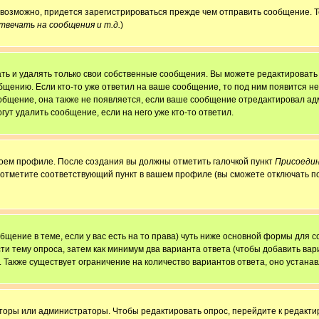
, возможно, придется зарегистрироваться прежде чем отправить сообщение. 
вечать на сообщения и т.д.
)
ь и удалять только свои собственные сообщения. Вы можете редактировать 
бщению. Если кто-то уже ответил на ваше сообщение, то под ним появится н
ообщение, она также не появляется, если ваше сообщение отредактировал ад
гут удалить сообщение, если на него уже кто-то ответил.
своем профиле. После создания вы должны отметить галочкой пункт
Присоедин
 отметите соответствующий пункт в вашем профиле (вы сможете отключать п
ообщение в теме, если у вас есть на то права) чуть ниже основной формы для
сти тему опроса, затем как минимум два варианта ответа (чтобы добавить вар
. Также существует ограничение на количество вариантов ответа, оно устан
аторы или администраторы. Чтобы редактировать опрос, перейдите к редактир