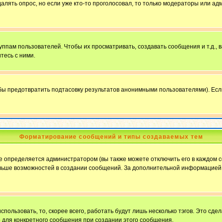
далять опрос, но если уже кто-то проголосовал, то только модераторы или ад
пам пользователей. Чтобы их просматривать, создавать сообщения и т.д.,
тесь с ними.
бы предотвратить подтасовку результатов анонимными пользователями). Если в
Форматирование сообщений и типы создаваемых тем
определяется администратором (вы также можете отключить его в каждом с
ю больше возможностей в создании сообщений. За дополнительной информацие
пользовать, то, скорее всего, работать будут лишь несколько тэгов. Это сде
о для конкретного сообщения при создании этого сообщения.