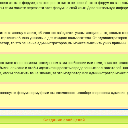
ашего языка в форуме, или же просто никто не перевёл этот форум на ваш яз
о вы сами можете перевести этот форум на свой язык. Дополнительную инфор
ится к вашему званию, обычно это звёздочки, указывающие на то, сколько со
картинка обычно уникальна для каждого пользователя. От администраторов за
ватар, то это решение администраторов, вы можете выяснить у них причины.
я ниже вашего имени в созданном вами сообщении или теме, а так же в ваше
й было написано и чтобы идентифицировать определенных пользователей: н
, чтобы повысить ваше звание, за это модератор или администратор может 
троенную в форум форму (если эта возможность вообще разрешена администр
Создание сообщений