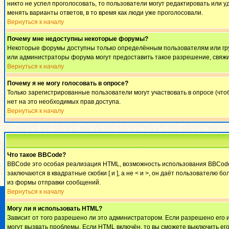
никто не успел проголосовать, то пользователи могут редактировать или у
менять варианты ответов, в то время как люди уже проголосовали.
Вернуться к началу
Почему мне недоступны некоторые форумы?
Некоторые форумы доступны только определённым пользователям или груп
или администраторы форума могут предоставить такое разрешение, свяжи
Вернуться к началу
Почему я не могу голосовать в опросе?
Только зарегистрированные пользователи могут участвовать в опросе (что
нет на это необходимых прав доступа.
Вернуться к началу
Что такое BBCode?
BBCode это особая реализация HTML, возможность использования BBCode 
заключаются в квадратные скобки [ и ], а не < и >, он даёт пользовател
из формы отправки сообщений.
Вернуться к началу
Могу ли я использовать HTML?
Зависит от того разрешено ли это администратором. Если разрешено его ис
могут вызвать проблемы. Если HTML включён, то вы сможете выключить ег