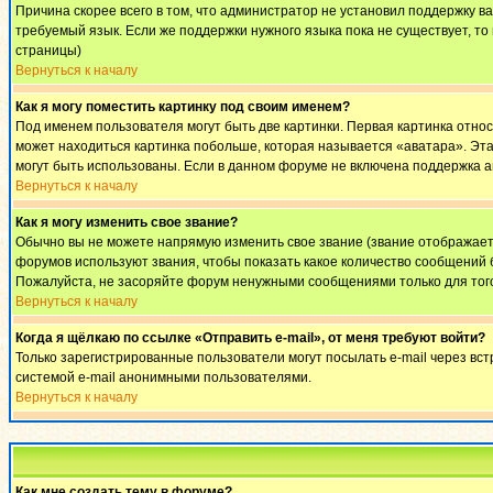
Причина скорее всего в том, что администратор не установил поддержку в
требуемый язык. Если же поддержки нужного языка пока не существует, т
страницы)
Вернуться к началу
Как я могу поместить картинку под своим именем?
Под именем пользователя могут быть две картинки. Первая картинка относ
может находиться картинка побольше, которая называется «аватара». Эта 
могут быть использованы. Если в данном форуме не включена поддержка а
Вернуться к началу
Как я могу изменить свое звание?
Обычно вы не можете напрямую изменить свое звание (звание отображаетс
форумов используют звания, чтобы показать какое количество сообщени
Пожалуйста, не засоряйте форум ненужными сообщениями только для того
Вернуться к началу
Когда я щёлкаю по ссылке «Отправить e-mail», от меня требуют войти?
Только зарегистрированные пользователи могут посылать e-mail через вс
системой e-mail анонимными пользователями.
Вернуться к началу
Как мне создать тему в форуме?