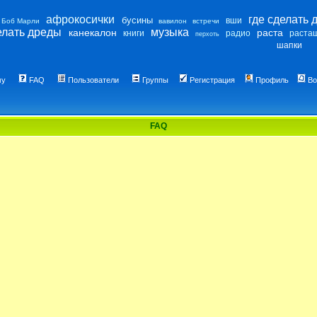
афрокосички
где сделать 
бусины
вши
Боб Марли
вавилон
встречи
елать дреды
музыка
канекалон
раста
книги
радио
раста
перхоть
шапки
му
FAQ
Пользователи
Группы
Регистрация
Профиль
Во
FAQ