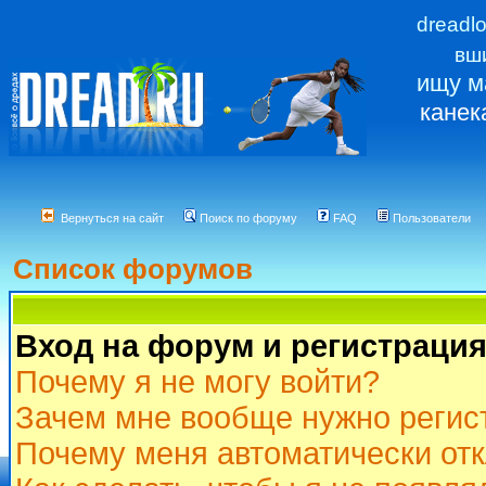
dreadl
вш
ищу м
канек
Вернуться на сайт
Поиск по форуму
FAQ
Пользователи
Список форумов
Вход на форум и регистраци
Почему я не могу войти?
Зачем мне вообще нужно регис
Почему меня автоматически от