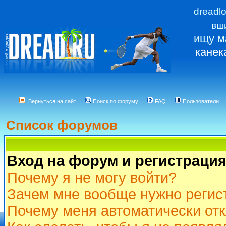
dreadl
вш
ищу м
канек
Вернуться на сайт
Поиск по форуму
FAQ
Пользователи
Список форумов
Вход на форум и регистраци
Почему я не могу войти?
Зачем мне вообще нужно регис
Почему меня автоматически от