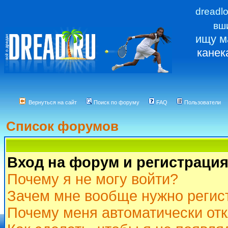
dreadl
вш
ищу м
канек
Вернуться на сайт
Поиск по форуму
FAQ
Пользователи
Список форумов
Вход на форум и регистраци
Почему я не могу войти?
Зачем мне вообще нужно регис
Почему меня автоматически от