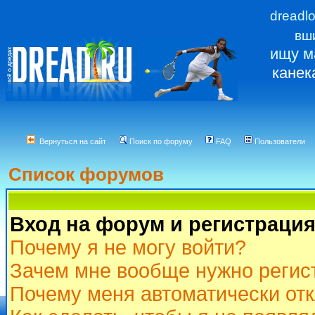
dreadl
вш
ищу м
канек
Вернуться на сайт
Поиск по форуму
FAQ
Пользователи
Список форумов
Вход на форум и регистраци
Почему я не могу войти?
Зачем мне вообще нужно регис
Почему меня автоматически от