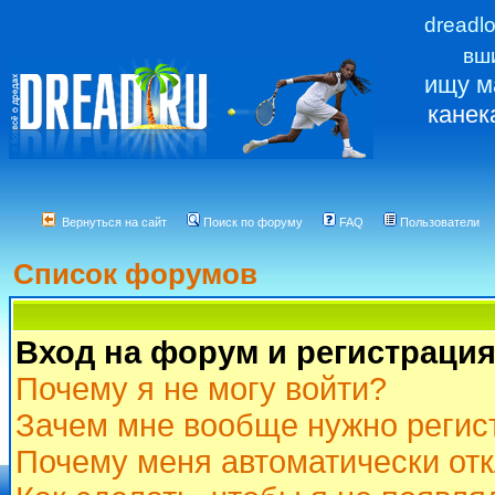
dreadl
вш
ищу м
канек
Вернуться на сайт
Поиск по форуму
FAQ
Пользователи
Список форумов
Вход на форум и регистраци
Почему я не могу войти?
Зачем мне вообще нужно регис
Почему меня автоматически от