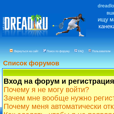
dreadl
вш
ищу м
канек
Вернуться на сайт
Поиск по форуму
FAQ
Пользователи
Список форумов
Вход на форум и регистраци
Почему я не могу войти?
Зачем мне вообще нужно регис
Почему меня автоматически от