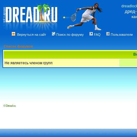
dreadloc
дред
ка
Вернуться на сайт
Поиск по форуму
FAQ
Пользователи
Список форумов
В
Не являетесь членом групп
© Dread.ru