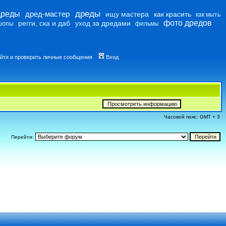
дреды
дреды
дред-мастер
ищу мастера
как красить
как мыть
фото дредов
регги, ска и даб
уход за дредами
шопы
фильмы
йти и проверить личные сообщения
Вход
Часовой пояс: GMT + 3
Перейти: