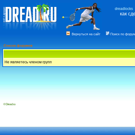
dreadlocks
как сд
Вернуться на сайт
Поиск по фору
Список форумов
Не являетесь членом групп
© Dread.ru