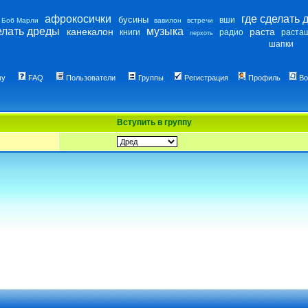
афрокосички
где сделать 
бусины
вши
Боб Марли
вавилон
встречи
елать дреды
музыка
канекалон
раста
книги
радио
раста
перхоть
шапки
му
FAQ
Пользователи
Группы
Регистрация
Профиль
Во
Вступить в группу