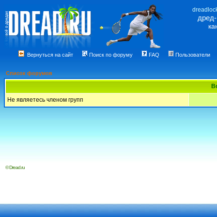
dreadloc
дред
ка
Вернуться на сайт
Поиск по форуму
FAQ
Пользователи
Список форумов
В
Не являетесь членом групп
© Dread.ru