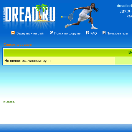
dreadloc
дред
ка
Вернуться на сайт
Поиск по форуму
FAQ
Пользователи
Список форумов
В
Не являетесь членом групп
© Dread.ru