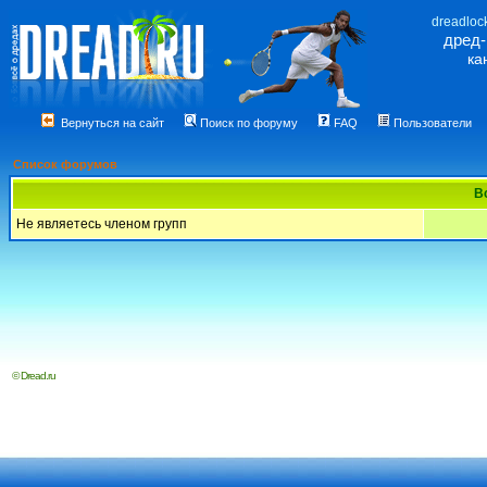
dreadloc
дред
ка
Вернуться на сайт
Поиск по форуму
FAQ
Пользователи
Список форумов
В
Не являетесь членом групп
© Dread.ru