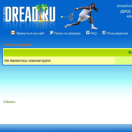
dreadloc
дред
ка
Вернуться на сайт
Поиск по форуму
FAQ
Пользователи
Список форумов
В
Не являетесь членом групп
© Dread.ru