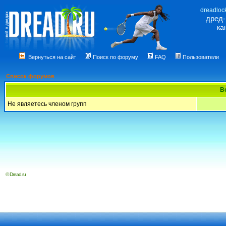
dreadloc
дред
ка
Вернуться на сайт
Поиск по форуму
FAQ
Пользователи
Список форумов
В
Не являетесь членом групп
© Dread.ru