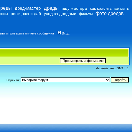
дреды
дреды
дред-мастер
ищу мастера
как красить
как мыть
фото дредов
регги, ска и даб
уход за дредами
шопы
фильмы
йти и проверить личные сообщения
Вход
Часовой пояс: GMT + 3
Перейти: