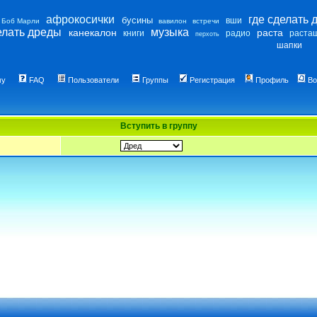
афрокосички
где сделать 
бусины
вши
Боб Марли
вавилон
встречи
елать дреды
музыка
канекалон
раста
книги
радио
раста
перхоть
шапки
му
FAQ
Пользователи
Группы
Регистрация
Профиль
Во
Вступить в группу