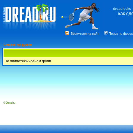
dreadlocks
как сд
Вернуться на сайт
Поиск по фору
Список форумов
Не являетесь членом групп
© Dread.ru