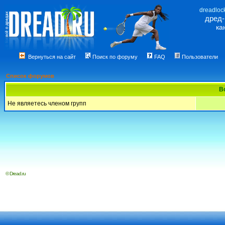
dreadloc
дред
ка
Вернуться на сайт
Поиск по форуму
FAQ
Пользователи
Список форумов
В
Не являетесь членом групп
© Dread.ru