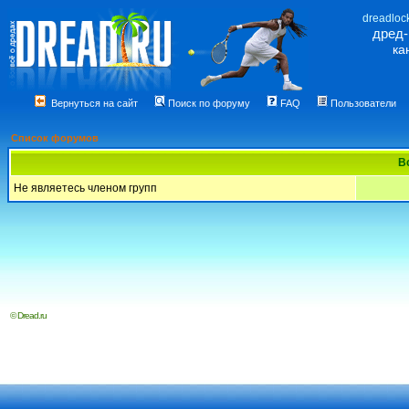
dreadloc
дред
ка
Вернуться на сайт
Поиск по форуму
FAQ
Пользователи
Список форумов
В
Не являетесь членом групп
© Dread.ru