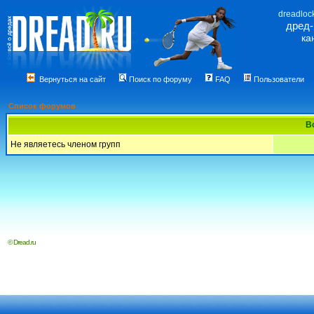
dreadloc
дред
ка
Вернуться на сайт
Поиск по форуму
FAQ
Пользователи
Список форумов
В
Не являетесь членом групп
© Dread.ru