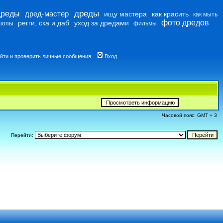
дреды
дреды
дред-мастер
ищу мастера
как красить
как мыть
фото дредов
регги, ска и даб
уход за дредами
шопы
фильмы
йти и проверить личные сообщения
Вход
Часовой пояс: GMT + 3
Перейти: