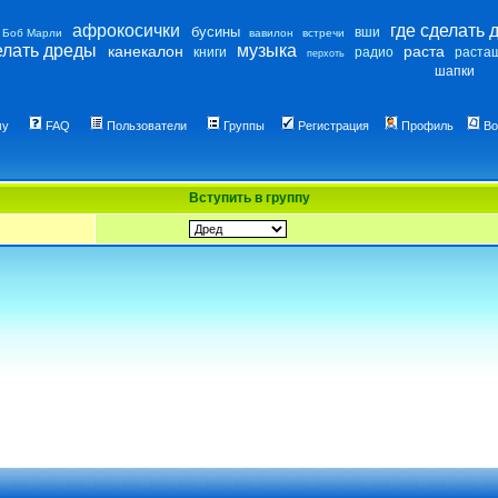
афрокосички
где сделать 
бусины
вши
Боб Марли
вавилон
встречи
елать дреды
музыка
канекалон
раста
книги
радио
раста
перхоть
шапки
му
FAQ
Пользователи
Группы
Регистрация
Профиль
Во
Вступить в группу