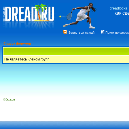
dreadlocks
как сд
Вернуться на сайт
Поиск по фору
Список форумов
Не являетесь членом групп
© Dread.ru