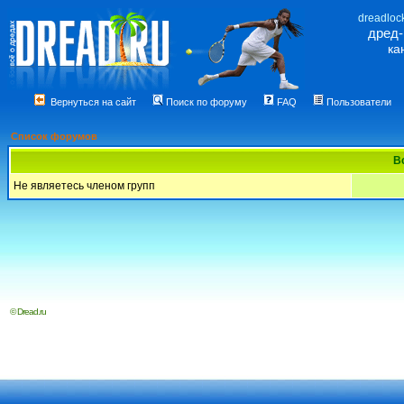
dreadloc
дред
ка
Вернуться на сайт
Поиск по форуму
FAQ
Пользователи
Список форумов
В
Не являетесь членом групп
© Dread.ru