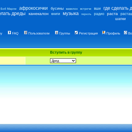
афрокосички
где сделать 
бусины
вши
Боб Марли
вавилон
встречи
елать дреды
музыка
канекалон
раста
книги
радио
раста
перхоть
шапки
му
FAQ
Пользователи
Группы
Регистрация
Профиль
Во
Вступить в группу