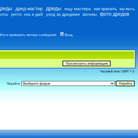
дреды
дреды
дред-мастер
ищу мастера
как красить
как мыть
фото дредов
регги, ска и даб
уход за дредами
шопы
фильмы
йти и проверить личные сообщения
Вход
Часовой пояс: GMT + 3
Перейти: