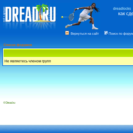
dreadlocks
как сд
Вернуться на сайт
Поиск по фору
Список форумов
Не являетесь членом групп
© Dread.ru