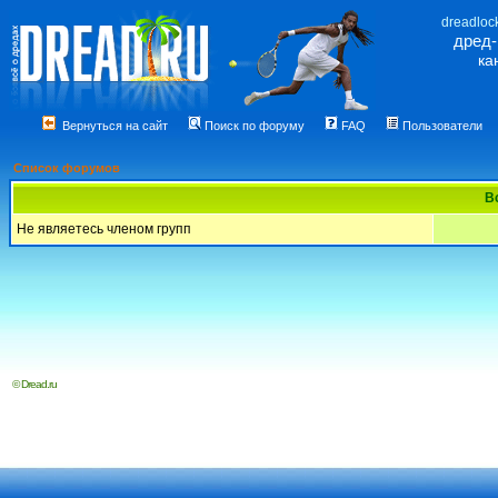
dreadloc
дред
ка
Вернуться на сайт
Поиск по форуму
FAQ
Пользователи
Список форумов
В
Не являетесь членом групп
© Dread.ru