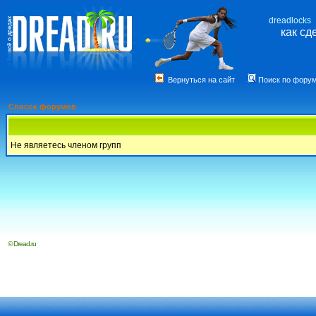
dreadlocks
как сд
Вернуться на сайт
Поиск по фору
Список форумов
Не являетесь членом групп
© Dread.ru