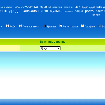
афрокосички
где сделать 
бусины
вши
Боб Марли
вавилон
встречи
елать дреды
музыка
канекалон
раста
книги
радио
раста
перхоть
шапки
му
FAQ
Пользователи
Группы
Регистрация
Профиль
Во
Вступить в группу