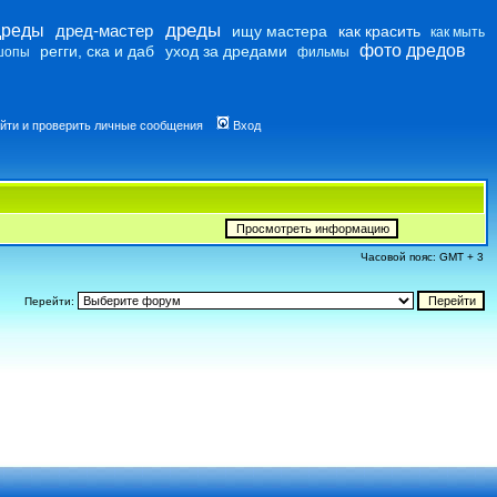
дреды
дреды
дред-мастер
ищу мастера
как красить
как мыть
фото дредов
регги, ска и даб
уход за дредами
шопы
фильмы
йти и проверить личные сообщения
Вход
Часовой пояс: GMT + 3
Перейти: