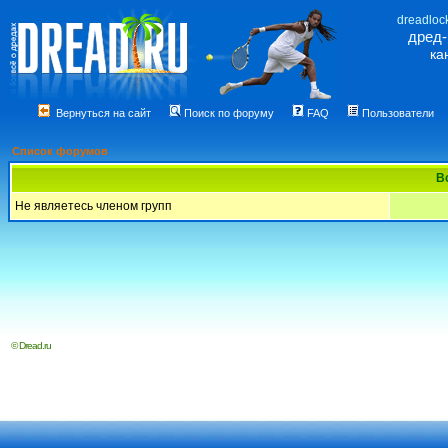
dreadloc
дред
ка
Вернуться на сайт
Поиск по форуму
FAQ
Пользователи
Список форумов
В
Не являетесь членом групп
© Dread.ru