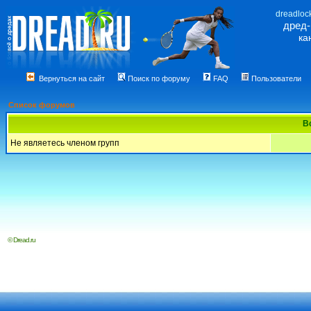
dreadloc
дред
ка
Вернуться на сайт
Поиск по форуму
FAQ
Пользователи
Список форумов
В
Не являетесь членом групп
© Dread.ru